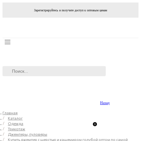
Зарегистрируйтесь и получите доступ к оптовым ценам
Назад
Главная
Каталог
Одежда
0
Трикотаж
Джемперы, пуловеры
Купить джемпер с шерстью и кашемиром голубой оптом по самой