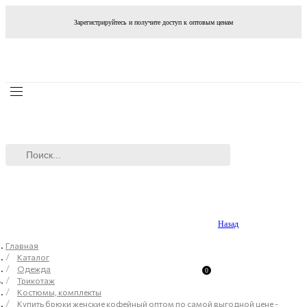
Зарегистрируйтесь и получите доступ к оптовым ценам
Назад
Главная
Каталог
Одежда
0
Трикотаж
Костюмы, комплекты
Купить брюки женские кофейный оптом по самой выгодной цене -