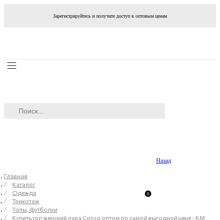
Зарегистрируйтесь и получите доступ к оптовым ценам
Назад
Главная
Каталог
Одежда
0
Трикотаж
Топы, футболки
Купить топ женский охра Conso оптом по самой выгодной цене - KM