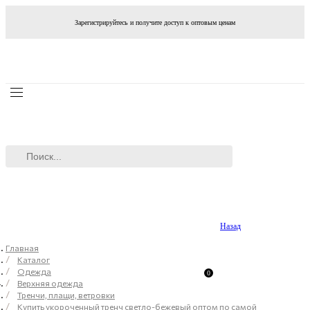
Зарегистрируйтесь и получите доступ к оптовым ценам
Назад
Главная
Каталог
Одежда
0
Верхняя одежда
Тренчи, плащи, ветровки
Купить укороченный тренч светло-бежевый оптом по самой